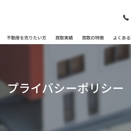
不動産を売りたい方
買取実績
買取の特徴
よくある
不動産買取について
戸建て
不動産を相続された方へ
空き家
プライバシーポリシー
空き家をお持ちの方へ
事故物件
リースバック(住まいるそのまま)について
土地
マンション
即現金化