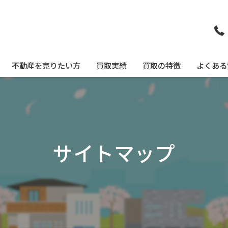
不動産を売りたい方
買取実績
買取の特徴
よくある
不動産買取について
戸建て
不動産を相続された方へ
空き家
サイトマップ
空き家をお持ちの方へ
事故物件
リースバック(住まいるそのまま)について
土地
マンション
即現金化