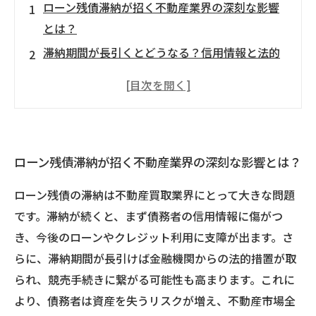
ローン残債滞納が招く不動産業界の深刻な影響
とは？
滞納期間が長引くとどうなる？信用情報と法的
リスクを徹底解説
滞納問題が不動産流通に与える悪影響とその背
景
ローン残債滞納を早期に解決するための効果的
ローン残債滞納が招く不動産業界の深刻な影響とは？
な対策とは？
【解決の手順】滞納リスクを最小限に抑え、安
ローン残債の滞納は不動産買取業界にとって大きな問題
定した不動産取引を実現する方法
です。滞納が続くと、まず債務者の信用情報に傷がつ
専門家が教える！不動産買取時に知っておきた
き、今後のローンやクレジット利用に支障が出ます。さ
いローン滞納のQ&A
らに、滞納期間が長引けば金融機関からの法的措置が取
ローン滞納問題からの回復ストーリー：安心し
られ、競売手続きに繋がる可能性も高まります。これに
て不動産売買を進める秘訣
より、債務者は資産を失うリスクが増え、不動産市場全