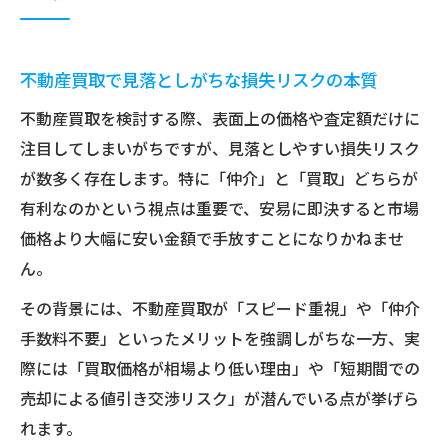
不動産買取業者との信頼関係が生む安心取
引
不動産買取で見落としがちな損失リスクの本質
取引で失敗しないための三大タブー理解法
不動産買取で避けるべき三大タブーの正体
不動産買取を検討する際、表面上の価格や査定額だけに
注目してしまいがちですが、見落としやすい損失リスク
業界が警戒する不動産買取のNG行動を知る
が数多く存在します。特に「仲介」と「買取」どちらが
不動産買取で「あんこ」「シコる」を理解
有利なのかという視点は重要で、安易に即決すると市場
する意義
価格より大幅に安い金額で手放すことになりかねませ
不動産買取と仲介手数料の落とし穴に要注
ん。
意
その背景には、不動産買取が「スピード重視」や「仲介
不動産買取トラブルを防ぐ三大タブー実践
手数料不要」といったメリットを強調しがちな一方、実
対策
際には「買取価格が相場より低い理由」や「短期間での
業界用語と心構えが左右する買取成功の秘訣
売却による値引き交渉リスク」が潜んでいる点が挙げら
不動産買取用語「あんこ」の意味とリスク
れます。
不動産買取でよく聞く「シコる」とは何か