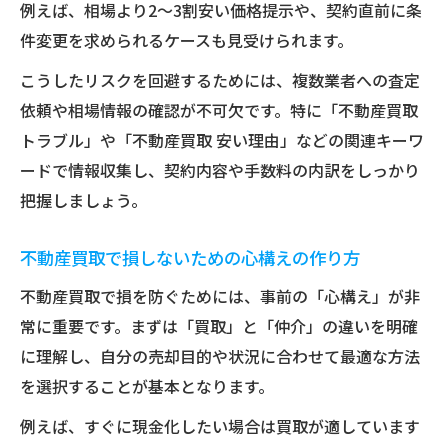
例えば、相場より2～3割安い価格提示や、契約直前に条
不動産買取の成功に必要な用語理解と姿勢
件変更を求められるケースも見受けられます。
不動産買取業界の隠語が示す注意ポイント
こうしたリスクを回避するためには、複数業者への査定
不動産買取の現場で役立つ専門用語の知識
依頼や相場情報の確認が不可欠です。特に「不動産買取
仲介か買取か迷うときの賢い選択術とは
トラブル」や「不動産買取 安い理由」などの関連キーワ
不動産買取と仲介どっちが有利か見極める
ードで情報収集し、契約内容や手数料の内訳をしっかり
視点
把握しましょう。
不動産買取のメリット・デメリット徹底整
不動産買取で損しないための心構えの作り方
理
不動産買取が安い理由と選択時の注意点
不動産買取で損を防ぐためには、事前の「心構え」が非
常に重要です。まずは「買取」と「仲介」の違いを明確
不動産買取と仲介手数料の違いを理解しよ
に理解し、自分の売却目的や状況に合わせて最適な方法
う
を選択することが基本となります。
不動産買取業者選びで失敗しない判断基準
暗黙のルールを知り不動産買取の主導権を握る
例えば、すぐに現金化したい場合は買取が適しています