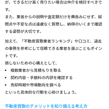
が、できるだけ高く売りたい場合は仲介を検討すべきで
不動産買取で主導権を握るポイントとは何
す。
か
また、業者からの説明や査定額だけを鵜呑みにせず、疑
不動産買取の交渉で重視すべき暗黙のルー
問点や不安な点は遠慮なく質問し、納得のいくまで確認
ル
する姿勢が大切です。
不動産買取で業者に主導されない対応術
加えて、「不動産買取業者ランキング」や口コミ、過去
不動産買取トラブルを招く態度に要注意
の事例を参考にして信頼できる業者を選ぶこともポイン
不動産買取の現場で信頼を築く心構えを持
トです。
つ
損しないための心構えとして、
トラブル回避に役立つ不動産買取の心得まとめ
複数業者から見積もりを取る
不動産買取トラブル事例と対策を押さえる
契約内容・手数料の内訳を確認する
不動産買取で損を防ぐための心得最終チェ
売却時期や市場動向を調べる
ック
といった具体的な行動を心掛けましょう。
不動産買取で後悔しないための準備ポイン
ト
不動産買取のデメリットを知り備える考え方