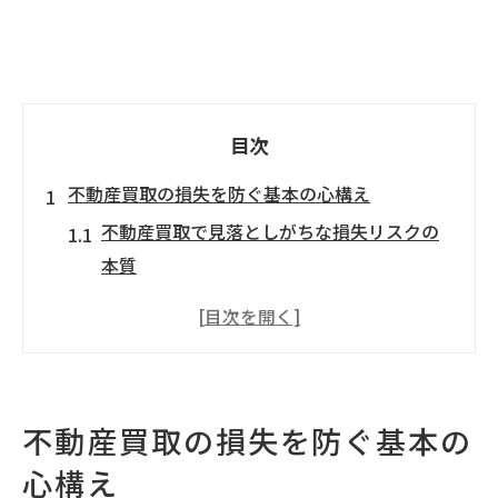
目次
不動産買取の損失を防ぐ基本の心構え
不動産買取で見落としがちな損失リスクの
本質
不動産買取で損しないための心構えの作り
方
不動産買取のデメリットを知り備える考え
方
不動産買取の損失を防ぐ基本の
不動産買取で注意すべき業界の暗黙ルール
心構え
とは