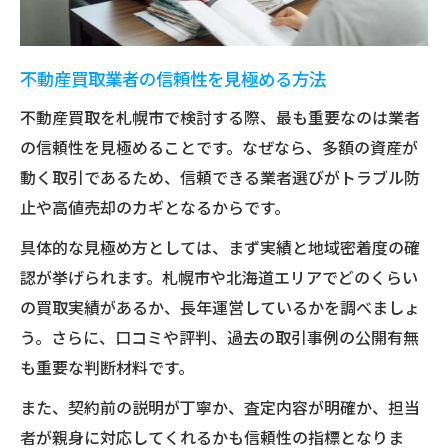
札幌マンション買取業者が知る価格動向
北海道不動産買取の市場トレンド分析
不動産買取業者の信頼性を見極める方法
不動産買取業者ランキング札幌の傾向
不動産買取を札幌市で検討する際、最も重要なのは業者
確実な現金化を目指すために知るべき運営術
の信頼性を見極めることです。なぜなら、多額の資産が
不動産買取で早期現金化を実現する手法
動く取引であるため、信頼できる業者選びがトラブル防
札幌マンション売却の成功例と運営法
止や高値売却のカギとなるからです。
不動産買取業者一覧の活用で現金化促進
具体的な見極め方としては、まず実績と地域密着度の確
安心して売却できる運営体制のポイント
認が挙げられます。札幌市や北海道エリアでどのくらい
北海道不動産買取で現金化を早める工夫
の買取実績があるか、長年運営しているかを調べましょ
う。さらに、口コミや評判、過去の取引事例の公開有無
も重要な判断材料です。
また、契約前の説明が丁寧か、査定内容が明確か、担当
者が親身に対応してくれるかも信頼性の指標となりま