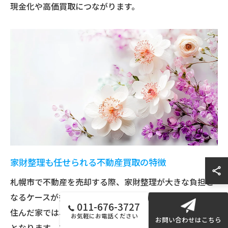
現金化や高価買取につながります。
家財整理も任せられる不動産買取の特徴
札幌市で不動産を売却する際、家財整理が大きな負担と
なるケースが多く見受けられます。特に相続物件や長年
011-676-3727
住んだ家では、家具や家電、生活用品の処分が悩みの種
お気軽にお電話ください
お問い合わせはこちら
となります。こうした場合、家財整理まで一括で任せら