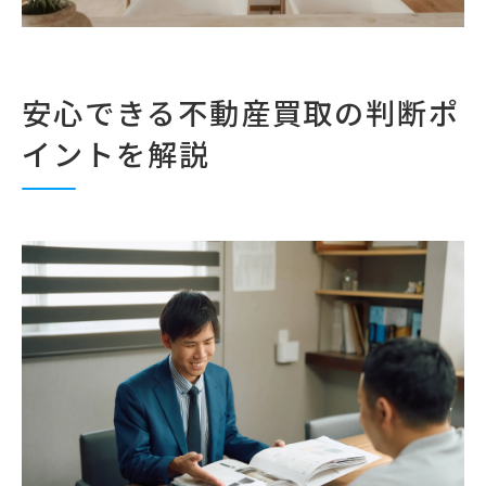
相続対応の不動産買取で安心できる体制
札幌 不動産買取センター選びの重要性
家財整理も任せられる不動産買取の特徴
安心できる不動産買取の判断ポ
終活相談と不動産買取の連携ノウハウ
イントを解説
悪質業者から守るための不動産買取対策
不動産 屋 評判 悪い札幌を見抜くポイント
不動産買取で避けたいトラブル事例集
悪質業者を回避するための事前チェック
安心できる札幌 不動産買取業者の特徴
口コミやランキング活用の注意点を解説
地元密着型だからわかる札幌市市場の特徴
札幌 不動産買取の地域特性を徹底解説
地元密着型不動産買取業者の強みとは