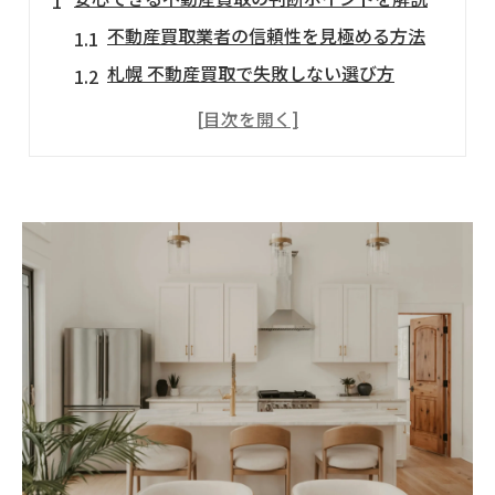
不動産買取業者の信頼性を見極める方法
札幌 不動産買取で失敗しない選び方
不動産買取で安心できる契約の注意点
不動産買取業者ランキング札幌の活用術
評判が悪い業者を避けるための確認事項
札幌市で高く早く売るための必須ノウハウ
札幌 不動産買取で高額査定を得るコツ
マンション買取業者に早期売却する秘訣
不動産買取業者一覧を活用した売却戦略
札幌マンション売却おすすめポイント解説
北海道不動産買取の現金化スピードを比較
任意売却や相続も対応する運営体制の選び方
任意売却に強い不動産買取業者の条件