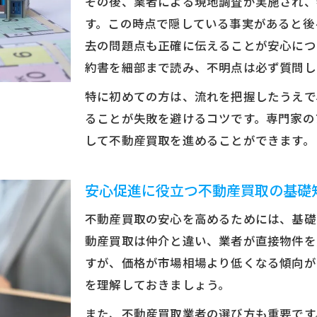
その後、業者による現地調査が実施され、
売却時に避けるべき行動とその理由解説
す。この時点で隠している事実があると後
業界の裏側から学ぶ不動産買取の注意点
去の問題点も正確に伝えることが安心につ
口コミから見える不動産買取の落とし穴
約書を細部まで読み、不明点は必ず質問し
悪質な不動産買取業者を見極めるコツ
特に初めての方は、流れを把握したうえで
不動産買取業者の悪質な特徴を見抜く方法
ることが失敗を避けるコツです。専門家の
安心できる不動産買取業者選びの秘訣
して不動産買取を進めることができます。
ランキングや評判からわかる業者の違い
安心促進に役立つ不動産買取の基礎
契約前に注意すべき不動産買取業者の特徴
業者選びで失敗しないためのポイント集
不動産買取の安心を高めるためには、基礎
不動産買取のデメリットを知った上で安心促進
動産買取は仲介と違い、業者が直接物件を
すが、価格が市場相場より低くなる傾向が
不動産買取のデメリットと安い理由を解説
を理解しておきましょう。
安心促進のためのデメリット対策実践法
不動産買取の安い理由を知るポイント
また、不動産買取業者の選び方も重要です