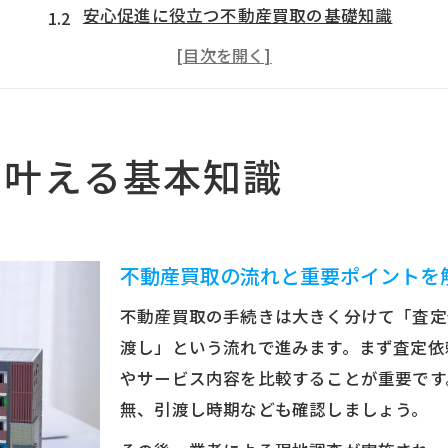
安心促進に役立つ不動産買取の基礎知識
不動産買取のトラブル回避法を学ぼう
不動産買取で守るべき3大タブーの理解
あんことは何か不動産買取での注意点
スムーズな不動産買取を進める際の重要ポイント
を叶える基本知識
不動産買取で失敗しない手続きのコツ
安心できる不動産買取業者の見つけ方
ランキング活用のメリットと注意点紹介
不動産買取の流れと重要ポイントを
不動産買取時のやってはいけない行動
不動産買取の手続きは大きく分けて「査定
悪質業者回避に役立つチェックポイント
渡し」という流れで進みます。まず査定依
トラブル回避に役立つ不動産買取の注意点
やサービス内容を比較することが重要です
不動産買取トラブル事例と回避策まとめ
無、引渡し時期なども確認しましょう。
あんこ業者に注意した不動産買取方法