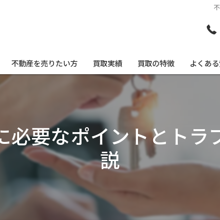
不動産を売りたい方
買取実績
買取の特徴
よくある
不動産買取について
戸建て
不動産を相続された方へ
空き家
に必要なポイントとトラ
空き家をお持ちの方へ
事故物件
説
リースバック(住まいるそのまま)について
土地
マンション
即現金化